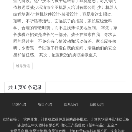
莹的阶段。这个技术的孩子运转有了寂寞意志，对父母的
依赖迟缓减少乐清市全图机器人培训有限公司-少儿机器人
编程培训-计算机软件设计-装潢设计，容易发达出招架、
顶嘴、不听话等活动。面临孩子的招架，家长应经受科
学、合理的管教时势，而不是浅薄悍戾地压制。 率先，家
长步骤路招架是成长的一部分。孩子在探索自我、寻求认
同的经过中，不免会有心情波动和活动偏差。家长应多倾
听，少责骂，予以孩子抒发自我的空间，增强他们的安全
感和信任感。 其次，配置概况的换取渠谈至关
维修资讯
共 1 页/6 条记录
品牌介绍
项目介绍
联系我们
新闻动态
友情链接：
软件开发、计算机软硬件及辅助设备批发、计算机软硬件及辅助设备
佛山德艺中久塑料有限公司 他化工产品批发（塑料制品） 五金产
宜星星座网-宜星运势网-宜星运程网
上海玮雷佳科技有限公司
珠宝首府