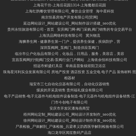
上海花千坊-上海后花园1314-上海魔都后花园
上海红鹊餐饮管理有限公司_餐饮企业管理
海中星科技
南京恒基房地产开发有限公司[官网]
延边网站设计_网站建设公司_网站制作设计搭建_seo优化
贵州永恒旅游有限公司 - 首页
安庆阀门网-阀门采购,阀门销售的专业交易平台
上海洪品网络科技有限公司
冀兴物流
海狮养生网 - 健康养生第一门户，提供养生保健，疾病防护，营
深圳泵阀网_泵阀门_制造供应泵阀门
临汾市公户化妆品有限公司，化妆品，日用品，服务，美容店，美容
宜昌泵阀网|行情|阀门交易-泵阀行业门户网站
上海依余恒科技有限公司
招远市鲜盛灯具店
阜南县苗集镇煜阳卫浴店
珠海星河利实业发展有限公司 房地产投资 酒店投资 五金交电 电子产品 装饰材料 照
相器材
瑞安市三七自动化仪器有限公司，自动化仪器销售
煤炭的开采及销售 贵州福礼煤业有限公司
电子产品销售-电子元器件与机电组件设备制造-电子元器件与机电组件设备销售-江
门市今创电子有限公司
安庆市开发区潘海燕商贸
梧州网站定制_网站建设公司_网站设计开发制作_seo优化
徐州网站设计_网站建设公司_网站设计制作开发_seo优化
尸表检验_尸体解剖_尸体检验_吕梁孝义韵西医学解剖检验有限公司
海口龙华区闻笙数码产品店