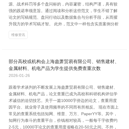
源、战术科罚等多个盘问标的，内容邃密，结构严谨，具有较
强的践诺率领意旨。通过阅读和分析这些范文，学生不错了解
论文的写稿规范、盘问行动以及数据集合与分析手段，从而擢
升我方的学术写稿才智。 此外，范文中一样包含实质案例分析
维修资讯
部分高校或机构会上海盎萧贸易有限公司、销售建材、
金属材料、机电产品为学生提供免费查重次数
2026-01-26
跟着学术谈判的不断发展上海盎萧贸易有限公司、销售建材、
金属材料、机电产品，论文查重已成为高校和科研机构评估学
术诚信的迫切技艺。关于一篇10000字傍边的论文，查重用度
因平台、就业骨子及使用频率的不同而有所相反。 现在市面上
常见的查重系统包括知网、维普、万方、PaperYY等。其中，
知网行为泰斗的查重平台，价钱相对较高，一般每千字收费约
2-5元，10000字论文的查重用度省略在20-50元之间。不外，