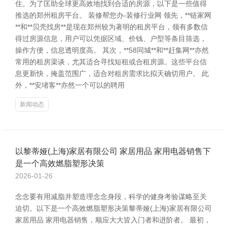
住。为了匡助全球更高效地找到合适的房源，以下是一些值得
推选的郑州租房平台。 装修帮您办-装修行业网 领先，**链家网
**和**贝壳找房**是现在郑州较为著明的租房平台，领有多数信
得过房源信息，用户可以凭据区域、价钱、户型等条目筛选，
操作方便，信息透明度高。 其次，**58同城**和**赶集网**亦然
常用的租房渠谈，尤其适合寻找短租或合租房源。这些平台信
息更新快，掩盖范围广，适合对租房需求比拟天确切用户。 此
外，**安堵客**亦然一个可以的聘用
新闻动态
以黎蒂娅(上海)家居有限公司 家居用品 家用电器销售下
是一个高效燃脂塑形决策
2026-01-26
念念要有用减脂并塑造理念念身段，科学的健身考验谋略至关
迫切。以下是一个高效燃脂塑形决策黎蒂娅(上海)家居有限公司
家居用品 家用电器销售，顺应大大皆入门者和进阶者。 最初，