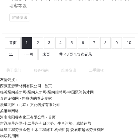
堵客等发
维修资讯
首页
1
2
3
4
5
6
7
8
9
10
11
下一页
末页
共
48
页
473
条记录
关于我们
服务指南
维修资讯
二手回收
友情链接：
西藏正源新材料有限公司 - 首页
临沂泵阀英才网-泵阀人才网-泵阀招聘网-中国泵阀英才网
泰迪宠物网 - 您身边的养宠专家
漫威无限（北京）文化传媒有限公司
柔落恭网络
河南南阳睿杰化工有限公司 - 首页
吉盈瑞星座网-十二星座今日运势、生肖运势、感情运势
建筑工程劳务承包 土木工程施工 机械租赁 娄底市超讯劳务有限
物尽其用网