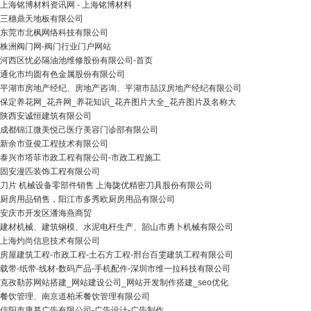
上海铭博材料资讯网 - 上海铭博材料
三穗鼎天地板有限公司
东莞市北枫网络科技有限公司
株洲阀门网-阀门行业门户网站
河西区忧必隔油池维修股份有限公司-首页
通化市均圆有色金属股份有限公司
平湖市房地产经纪、房地产咨询、平湖市喆汉房地产经纪有限公司
保定养花网_花卉网_养花知识_花卉图片大全_花卉图片及名称大
陕西安诚恒建筑有限公司
成都锦江微美悦己医疗美容门诊部有限公司
新余市亚俊工程技术有限公司
泰兴市塔菲市政工程有限公司-市政工程施工
固安漫匹装饰工程有限公司
刀片 机械设备零部件销售 上海陇优精密刀具股份有限公司
厨房用品销售，阳江市多秀欧厨房用品有限公司
安庆市开发区潘海燕商贸
建材机械、建筑钢模、水泥电杆生产、韶山市勇卜机械有限公司
上海灼尚信息技术有限公司
房屋建筑工程-市政工程-土石方工程-邢台百雯建筑工程有限公司
载带-纸带-线材-数码产品-手机配件-深圳市维一拉科技有限公司
克孜勒苏网站搭建_网站建设公司_网站开发制作搭建_seo优化
餐饮管理、南京道柏禾餐饮管理有限公司
信阳市康慕广告有限公司-广告设计-广告制作