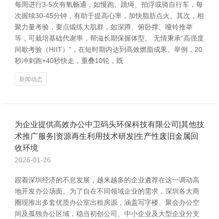
每周进行3-5次有氧畅通，如慢跑、跳绳、拍浮或骑自行车，每
次握续30-45分钟，有助于提高心率，加快脂肪点火。其次，相
聚力量考验，要点锻练大肌群，如深蹲、俯卧撑、哑铃推举
等，可栽培基础代谢率，帮滋长期保握体型。 无情秉承“高强度
间歇考验（HIIT）”，在短时期内达到高效燃脂成果。举例，20
秒冲刺跑+40秒快走，重叠10轮，既
新闻动态
为企业提供高效办公中卫码头环保科技有限公司|其他技
术推广服务|资源再生利用技术研发|生产性废旧金属回
收环境
2026-01-26
跟着深圳经济的不息发展，越来越多的企业遴荐在这一调动高
地开发办公场面。为了自在不同领域企业的需求，深圳各大商
圈现推出多套优质办公室出租房源，涵盖写字楼、聚会办公空
间及孤独办公区域，稳当初创公司、中小企业及大型企业分支