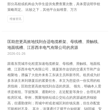
部分高校或机构会为学生提供免费查重次数，具体需说明学校
策略而定。 比较之下，其他平台如维普、万方
维修资讯
匡助您更高效地找到合适电缆桥架、母线槽、滑触线、
地面线槽、江苏西丰电气有限公司的房源
2026-01-26
跟着东莞城市化程度加速电缆桥架、母线槽、滑触线、地面线
槽、江苏西丰电气有限公司，塘厦算作迫切的交通关节和产业
相聚地，诱骗了大批外来务工东谈主员和新市民。租房成为好
多东谈主来到塘厦后的紧要任务。本文为您提供一份实用的租
房指南，匡助您更高效地找到合适的房源。 领先，明确本人需
求是枢纽。字据预算、通勤时分、左近配套等身分，合理礼聘
租房区域。举例，围聚地铁站或公交站点的房源诚然房钱较
高，但通勤便利；而城中村或老城区则价钱实惠，但生存配套
可能相对不及。 其次，淡薄通过正规平台如链家、58同城、安