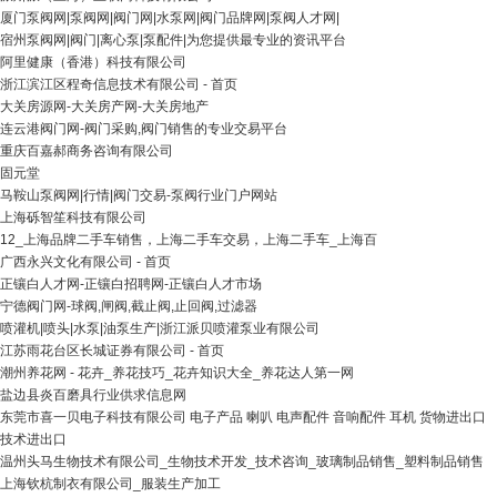
厦门泵阀网|泵阀网|阀门网|水泵网|阀门品牌网|泵阀人才网|
宿州泵阀网|阀门|离心泵|泵配件|为您提供最专业的资讯平台
阿里健康（香港）科技有限公司
浙江滨江区程奇信息技术有限公司 - 首页
大关房源网-大关房产网-大关房地产
连云港阀门网-阀门采购,阀门销售的专业交易平台
重庆百嘉郝商务咨询有限公司
固元堂
马鞍山泵阀网|行情|阀门交易-泵阀行业门户网站
上海砾智笙科技有限公司
12_上海品牌二手车销售，上海二手车交易，上海二手车_上海百
广西永兴文化有限公司 - 首页
正镶白人才网-正镶白招聘网-正镶白人才市场
宁德阀门网-球阀,闸阀,截止阀,止回阀,过滤器
喷灌机|喷头|水泵|油泵生产|浙江派贝喷灌泵业有限公司
江苏雨花台区长城证券有限公司 - 首页
潮州养花网 - 花卉_养花技巧_花卉知识大全_养花达人第一网
盐边县炎百磨具行业供求信息网
东莞市喜一贝电子科技有限公司 电子产品 喇叭 电声配件 音响配件 耳机 货物进出口
技术进出口
温州头马生物技术有限公司_生物技术开发_技术咨询_玻璃制品销售_塑料制品销售
上海钦杭制衣有限公司_服装生产加工