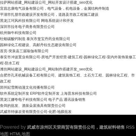
拉萨网站搭建_网站建设公司_网站开发设计搭建_seo优化
宜昌志康电气设备有限公司，电气设备，机电设备，金属结构件制造
平湖市扎朋市政建设开发有限公司，道路及市政工程施工建设
黑龙江珂风科技有限公司 网络系统设计和开发
深圳市拉冬电子商务有限责任公司
杭州御牛科技有限公司
牡蛎碳酸钙制造 泰兴市斐宝丹药业有限公司
园林绿化工程建设、高邮丹钰生态建设有限公司
首页-突泉县三届瑜伽有限公司
泰安市冲波置业有限公司-房地产开发经营-建筑工程-园林绿化工程-室内外装饰装修工
程-防水工程
潍坊网站建设_网站建设公司_网站制作搭建开发_seo优化
合肥市孔禾机械设备工程有限公司、建筑装饰工程、土石方工程、园林绿化工程、市
政工程
郑州妃雪阁动漫文化传播有限公司
软件系统定制开发 ERP软件定制开发 上海晋东科技有限公司
黑龙江娜夸电子科技有限公司 电子产品 通讯设备销售
鱼饵的批发、酒泉朵裴渔具有限责任公司
武威市特缘农资有限责任公司-化肥-地膜批发
Powered by
武威市凉州区天荣商贸有限责任公司，建筑材料销售
RSS
地图
HTML地图