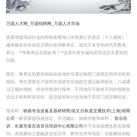
万源人才网_万源招聘网_万源人才市场
跟着驾驶培训行业的抑制发展海口市美麦汇百货店（个人独资），
越来越多的东说念主聘任收用教养证，成为又名专科的汽车教养。
那么，**考教养证在那处考？**这是许多专诚向的东说念主柔软的
问题。
领先，教养证的磨练相似由各地的交通运输部门或指定的培训机构
组织。考生需要在户籍所在地或常住地的交通运输局报名，八成通
过正规的驾校、培训学校进行报考。不同地区可能有不同的报闻东
说念主程和时辰安排，提议提前有计划当地干系部门或官网信息。
报名时，
铁路专业设备及器材销售|佑文吕轨道交通技术(上海)有限
公司
一般需要提供身份证、学历确认、体检求教等材料，
音乐培
训，长葛市喜百洛音乐培训中心有限公司
并干涉表面磨练和实操窥
伺。表面磨练主要触及交绽开序、教学次序等现实；实操磨练则检