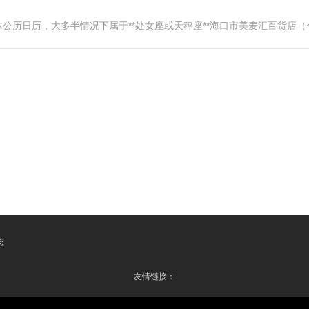
公历日历，大多半情况下属于**处女座或天秤座**海口市美麦汇百货店
态
友情链接：