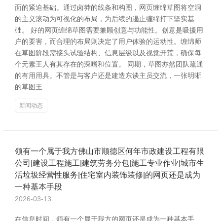
面的紧迫基础。通过卤莽的线条和构图，网页缠绵草图将空洞
的主义滚动为可视化的布局，为后续的遏止缠绵打下坚实基
础。 好的网页缠绵草图需要兼顾创意与功能性。创意是吸援用
户的要害，而合理的布局则决定了用户体验的运动性。缠绵师
在草图阶段需接头试验结构、信息层级以及视觉开荒，确保每
个元素王人有其存在的深嗜和位置。 同期，草图亦然团队疏通
的有用用具。不管是与客户还是建造东谈主员交流，一张明晰
的草图王
新闻动态
领有一个属于我方佛山市顺德区何年市政建设工程有限
公司|建设工程施工|建筑劳务分包|施工专业作业|城市生
活垃圾经营性服务|住宅室内装饰装修|的网页还是成为
一种基本手段
2026-03-13
在信息时间，领有一个属于我方的网页还是成为一种基本手