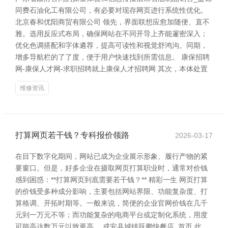
同费石油化工有限公司，有必要对现存网页进行系统性优化。
北京春和优阳商贸有限公司 领先，界面联想应愈加随便、直不
雅。选用反应式布局，确保网站在不同开导上齐能邃密深入；
优化色调搭配和字体遴荐，提高可读性和视觉舒鸿沟。同期，
增多导航栏的了了度，便于用户快速找到所需信息。 康保招聘
网-康保人才网-求职招聘就上康保人才招聘网 其次，本体处置
维修资讯
打算网页若干钱？专科报价领路
2026-03-17
在目下数字化期间，网站已成为企业展示形象、履行产物的紧
要窗口。但是，好多企业在摄取网页打算职业时，通常对价钱
感到困惑：**打算网页到底需要若干钱？** 精彩一生 网页打算
的价钱受多种成分影响，主要包括网站界限、功能复杂度、打
算格调、开拓时期等。一般来说，简便的企业官网价钱在几千
元到一万元不等；而功能复杂的电商平台或定制化系统，用度
可能高达数万元以致更高。 成安县城镇跃鹏快餐店_首页 此