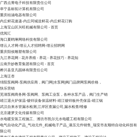
广西点菁电子科技有限责任公司
阜宁县标拓计算机有限公司
重庆桔涵电器有限公司
内丘鲜花速递-内丘同城送鲜花-内丘鲜花订购
上海宝山区兴旺机械有限公司 - 首页
优阅汇
海口夏鸥琳网络科技有限公司
缙云人才网-缙云人才招聘网-缙云招聘网
重庆阳侯雕塑有限公司
九江养花网 - 花卉养殖 - 养花 - 养花技巧 - 养花知
云南升妙教育集团有限公司 - 首页
桦川县亚凡园林有限责任公司
上海泛杏
绵阳泵阀网-泵阀供应商，阀门网|水泵网|阀门品牌网泵阀价格，
快乐营销
芜湖泵阀商务网-泵阀网、泵阀工业泵，各种水泵产品，阀门生产销
靖江退火炉保温-镀锌设备保温材料-靖江镀锌板外壳保温-靖江锅
武汉自来水管漏水检测,江岸区查漏公司,漏水检查/维修
北京建梦文化传媒有限公司
水电暖安装工程施工、潍坊市凯尔元水电暖工程有限公司
电气自动化产品_气动元件_机械电子产品_液压元件销售_瑞安市友顺特自动化科技有
限公司