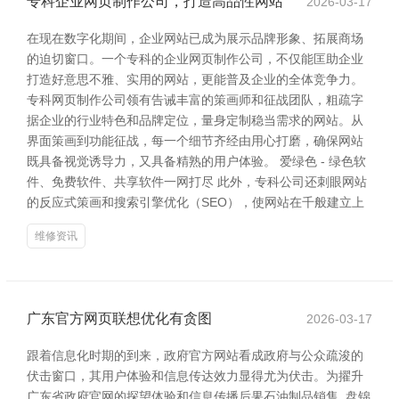
专科企业网页制作公司，打造高品性网站
2026-03-17
在现在数字化期间，企业网站已成为展示品牌形象、拓展商场
的迫切窗口。一个专科的企业网页制作公司，不仅能匡助企业
打造好意思不雅、实用的网站，更能普及企业的全体竞争力。
专科网页制作公司领有告诫丰富的策画师和征战团队，粗疏字
据企业的行业特色和品牌定位，量身定制稳当需求的网站。从
界面策画到功能征战，每一个细节齐经由用心打磨，确保网站
既具备视觉诱导力，又具备精熟的用户体验。 爱绿色 - 绿色软
件、免费软件、共享软件一网打尽 此外，专科公司还刺眼网站
的反应式策画和搜索引擎优化（SEO），使网站在千般建立上
维修资讯
广东官方网页联想优化有贪图
2026-03-17
跟着信息化时期的到来，政府官方网站看成政府与公众疏浚的
伏击窗口，其用户体验和信息传达效力显得尤为伏击。为擢升
广东省政府官网的探望体验和信息传播后果石油制品销售_盘锦