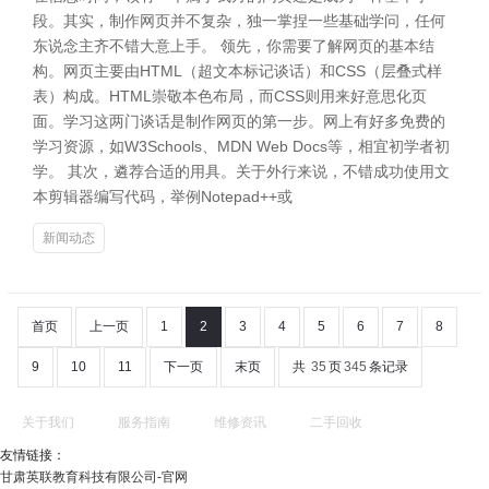
段。其实，制作网页并不复杂，独一掌捏一些基础学问，任何
东说念主齐不错大意上手。 领先，你需要了解网页的基本结
构。网页主要由HTML（超文本标记谈话）和CSS（层叠式样
表）构成。HTML崇敬本色布局，而CSS则用来好意思化页
面。学习这两门谈话是制作网页的第一步。网上有好多免费的
学习资源，如W3Schools、MDN Web Docs等，相宜初学者初
学。 其次，遴荐合适的用具。关于外行来说，不错成功使用文
本剪辑器编写代码，举例Notepad++或
新闻动态
首页
上一页
1
2
3
4
5
6
7
8
9
10
11
下一页
末页
共
35
页
345
条记录
关于我们
服务指南
维修资讯
二手回收
友情链接：
甘肃英联教育科技有限公司-官网