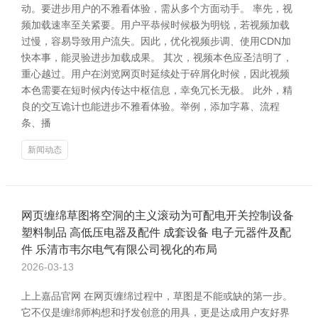
动。要进步用户的不雅看体验，需从多个方面动手。 率先，视
频加载速率至关紧要。用户平恭候时候极为明锐，若视频加载
过慢，容易导致用户流失。因此，优化视频步调、使用CDN加
快本事，能灵验进步加载成果。 其次，视频本色应圣洁明了，
重心越过。用户在浏览网页时延续处于碎屑化时候，因此视频
本色需要在短时候内传达中枢信息，幸免冗长无极。 此外，精
良的交互诡计也能进步不雅看体验。举例，添加字幕、流程
条、播
新闻动态
网页缠绵草图将空洞的主义滚动为可配电开关控制设备
塑料制品 高低压电器及配件 成套设备 电子元器件及配
件 乐清市韦尔电气有限公司视化的布局
2026-03-13
上上嘉品官网 在网页缠绵过程中，草图是不能或缺的第一步。
它不仅是缠绵师构想和抒发创意的用具，更是达成用户友好界