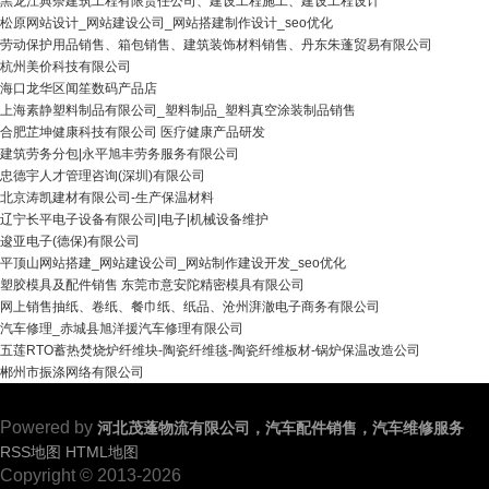
黑龙江典奈建筑工程有限责任公司、建设工程施工、建设工程设计
松原网站设计_网站建设公司_网站搭建制作设计_seo优化
劳动保护用品销售、箱包销售、建筑装饰材料销售、丹东朱蓬贸易有限公司
杭州美价科技有限公司
海口龙华区闻笙数码产品店
上海素静塑料制品有限公司_塑料制品_塑料真空涂装制品销售
合肥芷坤健康科技有限公司 医疗健康产品研发
建筑劳务分包|永平旭丰劳务服务有限公司
忠德宇人才管理咨询(深圳)有限公司
北京涛凯建材有限公司-生产保温材料
辽宁长平电子设备有限公司|电子|机械设备维护
逡亚电子(德保)有限公司
平顶山网站搭建_网站建设公司_网站制作建设开发_seo优化
塑胶模具及配件销售 东莞市意安陀精密模具有限公司
网上销售抽纸、卷纸、餐巾纸、纸品、沧州湃澈电子商务有限公司
汽车修理_赤城县旭洋援汽车修理有限公司
五莲RTO蓄热焚烧炉纤维块-陶瓷纤维毯-陶瓷纤维板材-锅炉保温改造公司
郴州市振涤网络有限公司
Powered by
河北茂蓬物流有限公司，汽车配件销售，汽车维修服务
RSS地图
HTML地图
Copyright © 2013-2026