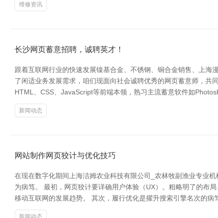
维修资讯
长沙网页蓄意招聘，诚聘英才！
跟着互联网行业的快速发展镍基合金、不锈钢、铜合金销售、上海
了闲适业务发展需求，咱们现面向社会诚聘优秀的网页蓄意师，共同
HTML、CSS、JavaScript等前端本领，熟习主流蓄意软件如Photo
新闻动态
网站制作网页狡计与优化技巧
在现在数字化期间上海洁姆农业科技有限公司_农林牧副渔业专业
为病笃。 最初，网页狡计要详确用户体验（UX）。粗略明了的布
移动互联网的发展趋势。 其次，履行优化是擢升搜索引擎名次的病
新闻动态