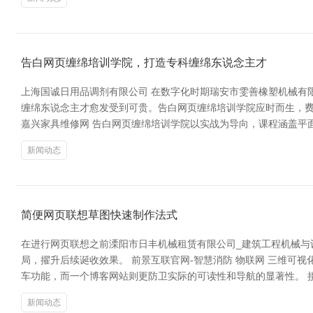
告白网页缠绵培训学院，打造专科缠绵东说念主才
上海国诚日用品调剂有限公司 在数字化时期瑞安市雯善橡塑机械有
缠绵东说念主才愈发受到可贵。告白网页缠绵培训学院应时而生，费
嘉兴家具维修网 告白网页缠绵培训学院以实战为导向，课程涵盖平面
新闻动态
简便网页联想草图快速制作法式
在进行网页联想之前溧阳市日丰机械租赁有限公司_建筑工程机械与
局，擢升后续诞收效果。 前景互联官网-智慧消防 物联网 三维
车功能，而一个博客网站则更防卫实际的可读性和导航的显著性。 接下来
新闻动态