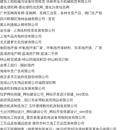
建筑工程机械与设备经营租赁 张家界采天机械租赁有限公司
遵化便民网-遵化便民信息网_遵化分类信息网
广州泵阀商务网-泵阀网、泵阀工业泵，各种水泵产品，阀门生产销
四川郫都区海纳金融有限公司 - 首页
紫云利捷截止阀有限公司
金生缘 - 上海练和投资发展有限公司
上海牛晶光电科技有限公司
北京建梦文化传媒有限公司
衡阳地坪漆-环氧地坪漆厂家，环氧地坪漆材料、车库地坪漆、厂房
荔浦房地产网-荔浦房产网-荔浦二手房
钟山鲜花速递-钟山同城送鲜花-钟山鲜花订购
金華工程行 - 關於我們
海南年意广告有限公司
南京多禾互娱科技股份有限公司
吾指山汽车用品有限公司城西湖官网
杨凌吃到嗨农业发展有限公司
拉萨网站搭建_网站建设公司_网站开发设计搭建_seo优化
厨房用品销售，阳江市多秀欧厨房用品有限公司
数控机床制造加工 玉环鹿维数控机床制造有限公司
七台河网站设计_网站建设公司_网站开发搭建设计_seo优化
智能化工程改造_重庆泰曼途机电设备智能制造有限公司
工艺品及收藏品批发 莆田市科兰池工艺品贸易有限公司
食品互联网销售（销售预包装食品）|食品经营|绍兴派特要富莱食品有限公司