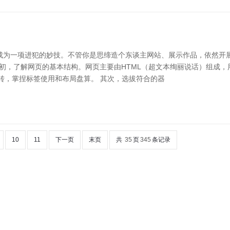
成为一项进犯的妙技。不管你是思缔造个东谈主网站、展示作品，依然开
最初，了解网页的基本结构。网页主要由HTML（超文本绚丽说话）组成
SS运转，掌捏标签使用和布局盘算。 其次，选拔符合的器
10
11
下一页
末页
共
35
页
345
条记录