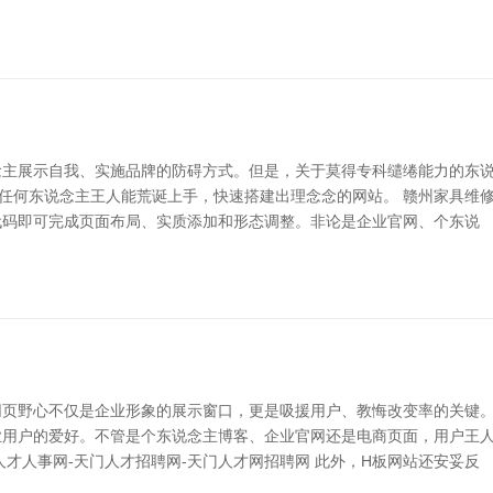
念主展示自我、实施品牌的防碍方式。但是，关于莫得专科缱绻能力的东
任何东说念主王人能荒诞上手，快速搭建出理念念的网站。 赣州家具维修|
代码即可完成页面布局、实质添加和形态调整。非论是企业官网、个东说
页野心不仅是企业形象的展示窗口，更是吸援用户、教悔改变率的关键。
业用户的爱好。不管是个东说念主博客、企业官网还是电商页面，用户王人
才人事网-天门人才招聘网-天门人才网招聘网 此外，H板网站还安妥反