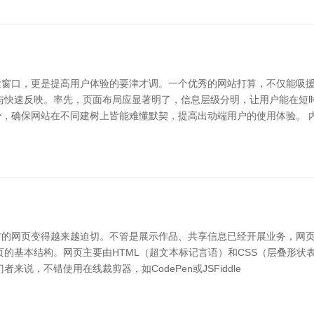
窗口，更是提高用户体验的要津才调。一个优秀的网站打算，不仅能吸援用
与快速反映。率先，页面布局应显著明了，信息层级分明，让用户能在短
，确保网站在不同建树上皆能难懂默契，提高出动端用户的使用体验。 
方的网页变得越来越迫切。不管是展示作品、共享信息已经开展业务，网
的基本结构。网页主要由HTML（超文本标记言语）和CSS（层叠形状表
，不错使用在线裁剪器，如CodePen或JSFiddle