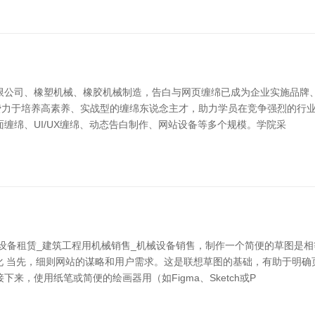
限公司、橡塑机械、橡胶机械制造，告白与网页缠绵已成为企业实施品牌
力于培养高素养、实战型的缠绵东说念主才，助力学员在竞争强烈的行业中脱
缠绵、UI/UX缠绵、动态告白制作、网站设备等多个规模。学院采
设备租赁_建筑工程用机械销售_机械设备销售，制作一个简便的草图是
可视化 当先，细则网站的谋略和用户需求。这是联想草图的基础，有助于明
，使用纸笔或简便的绘画器用（如Figma、Sketch或P