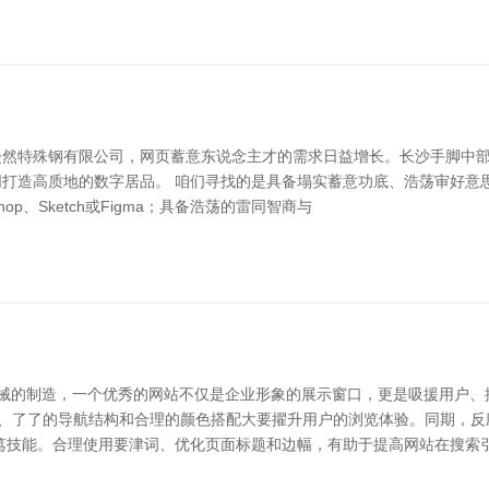
漫然特殊钢有限公司，网页蓄意东说念主才的需求日益增长。长沙手脚中
打造高质地的数字居品。 咱们寻找的是具备塌实蓄意功底、浩荡审好意
shop、Sketch或Figma；具备浩荡的雷同智商与
机械的制造，一个优秀的网站不仅是企业形象的展示窗口，更是吸援用户、
局、了了的导航结构和合理的颜色搭配大要擢升用户的浏览体验。同期，
笃技能。合理使用要津词、优化页面标题和边幅，有助于提高网站在搜索