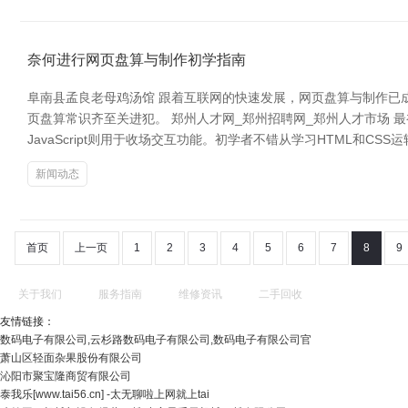
奈何进行网页盘算与制作初学指南
阜南县孟良老母鸡汤馆 跟着互联网的快速发展，网页盘算与制作已
页盘算常识齐至关进犯。 郑州人才网_郑州招聘网_郑州人才市场 
JavaScript则用于收场交互功能。初学者不错从学习HTML和C
新闻动态
首页
上一页
1
2
3
4
5
6
7
8
9
关于我们
服务指南
维修资讯
二手回收
友情链接：
数码电子有限公司,云杉路数码电子有限公司,数码电子有限公司官
萧山区轻面杂果股份有限公司
沁阳市聚宝隆商贸有限公司
泰我乐[www.tai56.cn] -太无聊啦上网就上tai