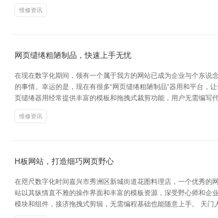
维修资讯
网页缱绻粗陋制品，快速上手无忧
在现在数字化期间，领有一个属于我方的网站已成为企业与个东说
的事情。幸运的是，现在有很多“网页缱绻粗陋制品”器用和平台，让
页缱绻器用经常提供丰富的模板和拖拽式裁剪功能，用户无需编写
维修资讯
H板网站，打造细巧网页野心
在咫尺数字化时间嘉兴市秀洲区新城街道花图料理店，一个优秀的网
站以其纵情直不雅的操作界面和丰富的模板资源，深受野心师和企
模块和组件，接济拖拽式剪辑，无需编程基础也能随意上手。 天门人