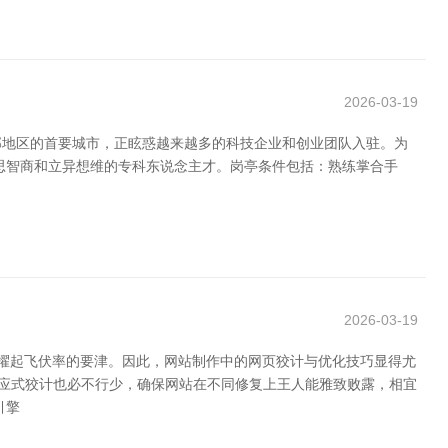
2026-03-19
部地区的首要城市，正眩惑越来越多的科技企业和创业团队入驻。为
思智商和立异想维的专科东说念主才。岗亭条件包括：熟练掌合手
2026-03-19
擢起飞伏率的要津。因此，网站制作中的网页狡计与优化技巧显得尤
反应式狡计也必不行少，确保网站在不同修复上王人能雅致败露，相宜
引擎