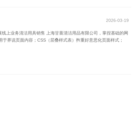
2026-03-19
展线上业务清洁用具销售 上海甘蔷清洁用品有限公司，掌捏基础的网
，用于界说页面内容；CSS（层叠样式表）矜重好意思化页面样式；